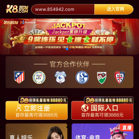
进入官网
www.854942.com